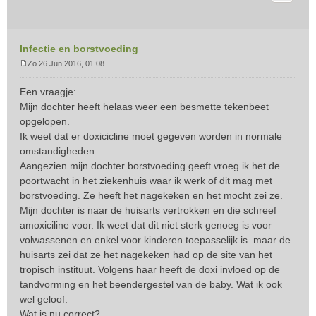
Infectie en borstvoeding
Zo 26 Jun 2016, 01:08
B
e
Een vraagje:
r
Mijn dochter heeft helaas weer een besmette tekenbeet
i
opgelopen.
c
Ik weet dat er doxicicline moet gegeven worden in normale
h
t
omstandigheden.
Aangezien mijn dochter borstvoeding geeft vroeg ik het de
poortwacht in het ziekenhuis waar ik werk of dit mag met
borstvoeding. Ze heeft het nagekeken en het mocht zei ze.
Mijn dochter is naar de huisarts vertrokken en die schreef
amoxiciline voor. Ik weet dat dit niet sterk genoeg is voor
volwassenen en enkel voor kinderen toepasselijk is. maar de
huisarts zei dat ze het nagekeken had op de site van het
tropisch instituut. Volgens haar heeft de doxi invloed op de
tandvorming en het beendergestel van de baby. Wat ik ook
wel geloof.
Wat is nu correct?