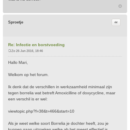
Citeer
Sproetje
Re: Infectie en borstvoeding
Zo 26 Jun 2016, 18:46
B
e
Hallo Mari,
r
i
Welkom op het forum.
c
h
t
Ik denk dat de verschillen in werkzaamheid minimaal zijn
tegen borrelia wat betreft Amoxicilline of doxycycline, maar
een verschil is er wel:
viewtopic.php?f=38&t=466&start=10
Als je weet welke soort Borrelia je dochter heeft, zou je
kunnen gaan uitzoeken welke ab het meest effectief is,