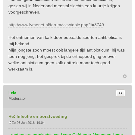
gezien wij in Nederland meestal slechts een kuurtje krijgen
voorgeschreven.
http://www.lymenet.nl/forum/viewtopic.php?t=8749
Het ontnemen van kalk door bepaalde soorten antibiotica is
mij bekend.
Mijn jongste zoon moest ooit langere tijd antibioticum, hij was
toen nog jong, het gesprek bij de orthopeed ging er over
welke antibioticum geen kalk onttrekt maar toch goed
werkzaam is.
Citeer
Leia
Moderator
Re: Infectie en borstvoeding
Zo 26 Jun 2016, 19:04
B
e
- onderwerp verplaatst van Lyme Café naar Algemeen Lyme-