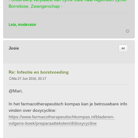
r
Borreliose, Zwangerschap -
i
c
h
Leia, moderator
t
Citeer
Josie
Re: Infectie en borstvoeding
Ma 27 Jun 2016, 20:17
B
e
@Mari,
r
i
In het farmacotherapeutisch kompas kan je betrouwbare info
c
vinden over doxycycline:
h
t
https://www.farmacotherapeutischkompas.nl/bladeren-
volgens-boek/preparaatteksten/d/doxycycline