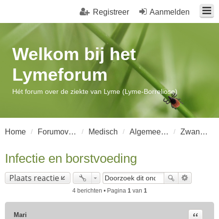
Registreer
Aanmelden
Welkom bij het
Lymeforum
Hét forum over de ziekte van Lyme (Lyme-Borreliose)
Home
Forumoverzicht
Medisch
Algemeen Lyme-Borreliose
Zwangerschap
Infectie en borstvoeding
Plaats reactie
4 berichten • Pagina
1
van
1
Citeer
Mari