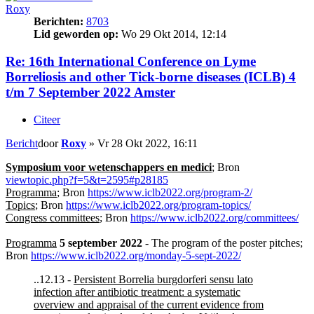
Roxy
Berichten:
8703
Lid geworden op:
Wo 29 Okt 2014, 12:14
Re: 16th International Conference on Lyme
Borreliosis and other Tick-borne diseases (ICLB) 4
t/m 7 September 2022 Amster
Citeer
Bericht
door
Roxy
»
Vr 28 Okt 2022, 16:11
Symposium voor wetenschappers en medici
; Bron
viewtopic.php?f=5&t=2595#p28185
Programma
; Bron
https://www.iclb2022.org/program-2/
Topics
; Bron
https://www.iclb2022.org/program-topics/
Congress committees
; Bron
https://www.iclb2022.org/committees/
Programma
5 september 2022
- The program of the poster pitches;
Bron
https://www.iclb2022.org/monday-5-sept-2022/
..12.13 -
Persistent Borrelia burgdorferi sensu lato
infection after antibiotic treatment: a systematic
overview and appraisal of the current evidence from