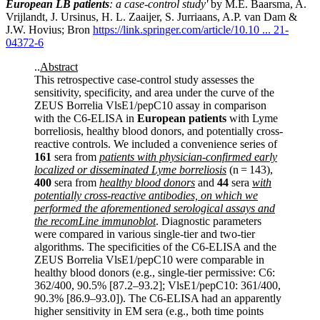
European LB patients
: a case-control study'
by M.E. Baarsma, A.
Vrijlandt, J. Ursinus, H. L. Zaaijer, S. Jurriaans, A.P. van Dam &
J.W. Hovius; Bron
https://link.springer.com/article/10.10 ... 21-
04372-6
..
Abstract
This retrospective case-control study assesses the
sensitivity, specificity, and area under the curve of the
ZEUS Borrelia VlsE1/pepC10 assay in comparison
with the C6-ELISA in
European patients
with Lyme
borreliosis, healthy blood donors, and potentially cross-
reactive controls. We included a convenience series of
161
sera from
patients with physician-confirmed early
localized or disseminated Lyme borreliosis
(n = 143),
400
sera from
healthy blood donors
and
44
sera
with
potentially cross-reactive antibodies, on which we
performed the aforementioned serological assays and
the recomLine immunoblot
. Diagnostic parameters
were compared in various single-tier and two-tier
algorithms. The specificities of the C6-ELISA and the
ZEUS Borrelia VlsE1/pepC10 were comparable in
healthy blood donors (e.g., single-tier permissive: C6:
362/400, 90.5% [87.2–93.2]; VlsE1/pepC10: 361/400,
90.3% [86.9–93.0]). The C6-ELISA had an apparently
higher sensitivity in EM sera (e.g., both time points