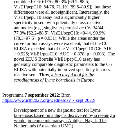
combined: C6: 61/76, 80.3% [69.5–88.5];
VlsE1/pepC10: 54/76, 71.1% [59.5–80.9]), but these
differences were all not-significant. Interestingly, the
VlsE1/pepC10 assay had a significantly higher
specificity in sera with potentially cross-reactive
antibodies (e.g., single-tier permissive: C6: 34/44,
77.3% [62.2–88.5]; VlsE1/pepC10: 40/44, 90.9%
[78.3–97.5]; p = 0.031). While the areas under the
curve for both assays were excellent, that of the C6-
ELISA exceeded that of the VlsE1/pepC10 (C6: AUC
= 0.925; VlsE1/pepC10: AUC = 0.878; p = 0.003). The
novel ZEUS Borrelia VlsE1/pepC10 assay has
generally comparable diagnostic parameters to the C6-
ELISA with potentially improved specificity in cross-
reactive sera.
Thus
,
it is a useful tool for the
serodiagnosis of Lyme borreliosis in Europe
..
Programma
7 september 2022
; Bron
https://www.iclb2022.org/wednesday-7-sept-2022/
Development of a new diagnostic test for Lyme
borreliosis based on antigens discovered by screening a
whole proteome microarray - Abhijeet Nayak, The
Netherlands (Amsterdam UMC)