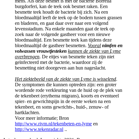
mens. Als deze besmet is met de bacterie Borrelia
burgdorferi, kan de teek ook besmet raken. Een
besmette teek houdt de bacterie bij zich. Na een
bloedmaaltijd leeft de teek op de bodem tussen grassen
en bladeren, en gaat daar over naar een volgend
levensstadium. Na enkele maanden gaat de teek op
zoek naar de volgende gastheer voor een nieuwe
bloedmaaltijd. Een besmette teek kan tijdens deze
bloedmaaltijd de gastheer besmetten.
Vooral
nimfen en
volwassen vrouwtjesteken
kunnen de ziekte van Lyme
overbrengen
. De eitjes van besmette teken zijn niet
geïnfecteerd met de bacterie, waardoor zij de
besmetting niet doorgeven aan hun nageslacht.
Het ziektebeeld van de ziekte van Lyme is wisselend
.
De symptomen die kunnen optreden zijn: een groter
wordende rode verkleuring van de huid op de plek van
de tekenbeet (erythema migrans), koorts en eventueel
spier- en gewrichtspijn in de eerste weken na een
tekenbeet, en soms gewrichts-, huid-, zenuw- of
hartklachten.
Voor meer informatie; Bron
http://www.rivm.nl/tekenbeten-en-lyme
en
http://www.tekenradar.nl
..