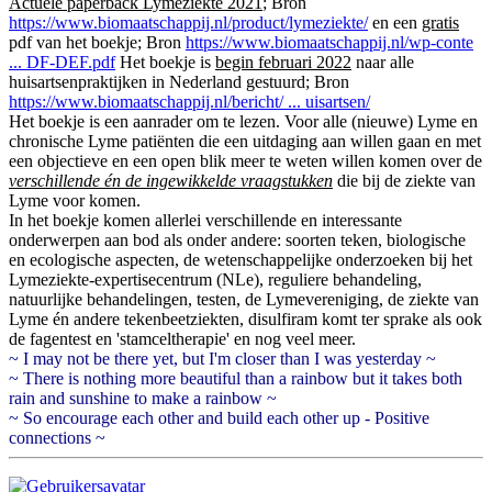
Actuele paperback Lymeziekte 2021
; Bron
https://www.biomaatschappij.nl/product/lymeziekte/
en een
gratis
pdf van het boekje; Bron
https://www.biomaatschappij.nl/wp-conte
... DF-DEF.pdf
Het boekje is
begin februari 2022
naar alle
huisartsenpraktijken in Nederland gestuurd; Bron
https://www.biomaatschappij.nl/bericht/ ... uisartsen/
Het boekje is een aanrader om te lezen. Voor alle (nieuwe) Lyme en
chronische Lyme patiënten die een uitdaging aan willen gaan en met
een objectieve en een open blik meer te weten willen komen over de
verschillende én de ingewikkelde vraagstukken
die bij de ziekte van
Lyme voor komen.
In het boekje komen allerlei verschillende en interessante
onderwerpen aan bod als onder andere: soorten teken, biologische
en ecologische aspecten, de wetenschappelijke onderzoeken bij het
Lymeziekte-expertisecentrum (NLe), reguliere behandeling,
natuurlijke behandelingen, testen, de Lymevereniging, de ziekte van
Lyme én andere tekenbeetziekten, disulfiram komt ter sprake als ook
de fagentest en 'stamceltherapie' en nog veel meer.
~ I may not be there yet, but I'm closer than I was yesterday ~
~ There is nothing more beautiful than a rainbow but it takes both
rain and sunshine to make a rainbow ~
~ So encourage each other and build each other up - Positive
connections ~