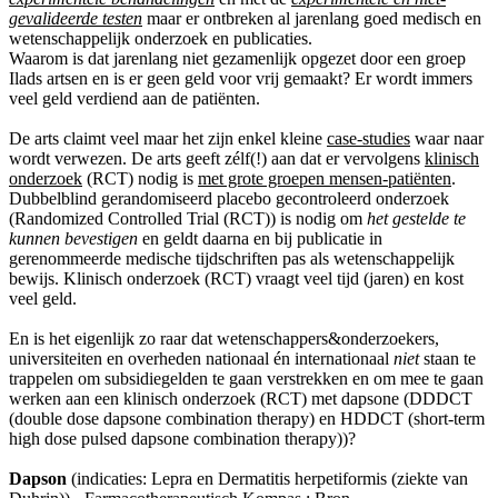
gevalideerde testen
maar er ontbreken al jarenlang goed medisch en
wetenschappelijk onderzoek en publicaties.
Waarom is dat jarenlang niet gezamenlijk opgezet door een groep
Ilads artsen en is er geen geld voor vrij gemaakt? Er wordt immers
veel geld verdiend aan de patiënten.
De arts claimt veel maar het zijn enkel kleine
case-studies
waar naar
wordt verwezen. De arts geeft zélf(!) aan dat er vervolgens
klinisch
onderzoek
(RCT) nodig is
met grote groepen mensen-patiënten
.
Dubbelblind gerandomiseerd placebo gecontroleerd onderzoek
(Randomized Controlled Trial (RCT)) is nodig om
het gestelde te
kunnen bevestigen
en geldt daarna en bij publicatie in
gerenommeerde medische tijdschriften pas als wetenschappelijk
bewijs. Klinisch onderzoek (RCT) vraagt veel tijd (jaren) en kost
veel geld.
En is het eigenlijk zo raar dat wetenschappers&onderzoekers,
universiteiten en overheden nationaal én internationaal
niet
staan te
trappelen om subsidiegelden te gaan verstrekken en om mee te gaan
werken aan een klinisch onderzoek (RCT) met dapsone (DDDCT
(double dose dapsone combination therapy) en HDDCT (short-term
high dose pulsed dapsone combination therapy))?
Dapson
(indicaties: Lepra en Dermatitis herpetiformis (ziekte van