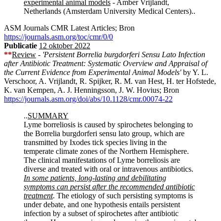
experimental animal models
- Amber Vrijlandt,
Netherlands (Amsterdam University Medical Centers)..
ASM Journals CMR Latest Articles; Bron
https://journals.asm.org/toc/cmr/0/0
Publicatie
12 oktober 2022
**
Review
-
'Persistent Borrelia burgdorferi Sensu Lato Infection
after Antibiotic Treatment: Systematic Overview and Appraisal of
the Current Evidence from Experimental Animal Models'
by Y. L.
Verschoor, A. Vrijlandt, R. Spijker, R. M. van Hest, H. ter Hofstede,
K. van Kempen, A. J. Henningsson, J. W. Hovius; Bron
https://journals.asm.org/doi/abs/10.1128/cmr.00074-22
..
SUMMARY
Lyme borreliosis is caused by spirochetes belonging to
the Borrelia burgdorferi sensu lato group, which are
transmitted by Ixodes tick species living in the
temperate climate zones of the Northern Hemisphere.
The clinical manifestations of Lyme borreliosis are
diverse and treated with oral or intravenous antibiotics.
In some patients, long-lasting and debilitating
symptoms can persist after the recommended antibiotic
treatment
. The etiology of such persisting symptoms is
under debate, and one hypothesis entails persistent
infection by a subset of spirochetes after antibiotic