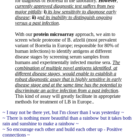
for diagnosis of Borrelia in the laboratory.
However
,
currently approved diagnostic test suffers from two
major pitfalls
:
i)
its low sensitivity to diagnose early
disease
;
ii)
a
nd its inability to distinguish ongoing
versus a past infection
.
With our
protein microarray
approach, we aim to
screen whole proteome of B. afzelii (most prevalent
variant of Borrelia in Europe; responsible for 80% of
human infections) to identify antigens at different
disease stages by screening serum samples from
humans and experimentally infected murine sera.
The
combination of multiple novel antigens identified, at
different disease stages, would enable to establish a
robust diagnostic assay that is highly sensitive in early
disease stage and at the same time has the potential to
discriminate an active infection from a past infection
.
This kind of assay will greatly facilitate in appropriate
methods for treatment of LB in Europe..
~ I may not be there yet, but I'm closer than I was yesterday ~
~ There is nothing more beautiful than a rainbow but it takes both
rain and sunshine to make a rainbow ~
~ So encourage each other and build each other up - Positive
connections ~