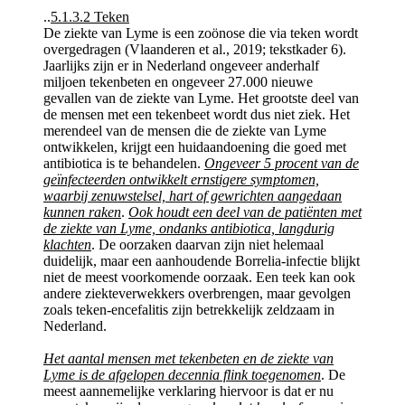
..
5.1.3.2 Teken
De ziekte van Lyme is een zoönose die via teken wordt
overgedragen (Vlaanderen et al., 2019; tekstkader 6).
Jaarlijks zijn er in Nederland ongeveer anderhalf
miljoen tekenbeten en ongeveer 27.000 nieuwe
gevallen van de ziekte van Lyme. Het grootste deel van
de mensen met een tekenbeet wordt dus niet ziek. Het
merendeel van de mensen die de ziekte van Lyme
ontwikkelen, krijgt een huidaandoening die goed met
antibiotica is te behandelen.
Ongeveer 5 procent van de
geïnfecteerden ontwikkelt ernstigere symptomen,
waarbij zenuwstelsel, hart of gewrichten aangedaan
kunnen raken
.
Ook houdt een deel van de patiënten met
de ziekte van Lyme, ondanks antibiotica, langdurig
klachten
. De oorzaken daarvan zijn niet helemaal
duidelijk, maar een aanhoudende Borrelia-infectie blijkt
niet de meest voorkomende oorzaak. Een teek kan ook
andere ziekteverwekkers overbrengen, maar gevolgen
zoals teken-encefalitis zijn betrekkelijk zeldzaam in
Nederland.
Het aantal mensen met tekenbeten en de ziekte van
Lyme is de afgelopen decennia flink toegenomen
. De
meest aannemelijke verklaring hiervoor is dat er nu