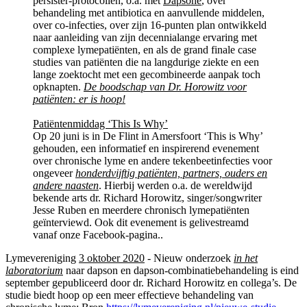
persister-protocollen, o.a. met
Dapsone
, over
behandeling met antibiotica en aanvullende middelen,
over co-infecties, over zijn 16-punten plan ontwikkeld
naar aanleiding van zijn decennialange ervaring met
complexe lymepatiënten, en als de grand finale case
studies van patiënten die na langdurige ziekte en een
lange zoektocht met een gecombineerde aanpak toch
opknapten.
De boodschap van Dr. Horowitz voor
patiënten: er is hoop!
Patiëntenmiddag ‘This Is Why’
Op 20 juni is in De Flint in Amersfoort ‘This is Why’
gehouden, een informatief en inspirerend evenement
over chronische lyme en andere tekenbeetinfecties voor
ongeveer
honderdvijftig patiënten, partners, ouders en
andere naasten
. Hierbij werden o.a. de wereldwijd
bekende arts dr. Richard Horowitz, singer/songwriter
Jesse Ruben en meerdere chronisch lymepatiënten
geïnterviewd. Ook dit evenement is gelivestreamd
vanaf onze Facebook-pagina..
Lymevereniging
3 oktober 2020
- Nieuw onderzoek
in het
laboratorium
naar dapson en dapson-combinatiebehandeling is eind
september gepubliceerd door dr. Richard Horowitz en collega’s. De
studie biedt hoop op een meer effectieve behandeling van