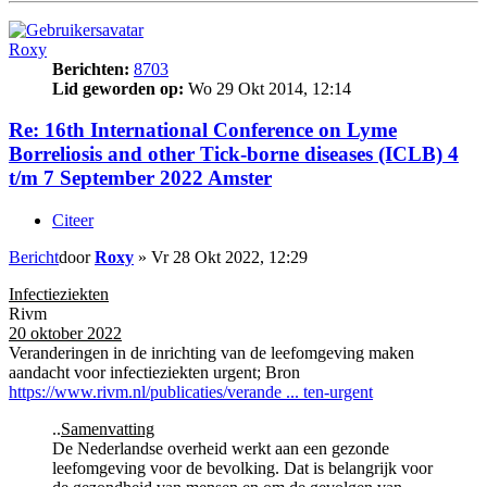
Roxy
Berichten:
8703
Lid geworden op:
Wo 29 Okt 2014, 12:14
Re: 16th International Conference on Lyme
Borreliosis and other Tick-borne diseases (ICLB) 4
t/m 7 September 2022 Amster
Citeer
Bericht
door
Roxy
»
Vr 28 Okt 2022, 12:29
Infectieziekten
Rivm
20 oktober 2022
Veranderingen in de inrichting van de leefomgeving maken
aandacht voor infectieziekten urgent; Bron
https://www.rivm.nl/publicaties/verande ... ten-urgent
..
Samenvatting
De Nederlandse overheid werkt aan een gezonde
leefomgeving voor de bevolking. Dat is belangrijk voor