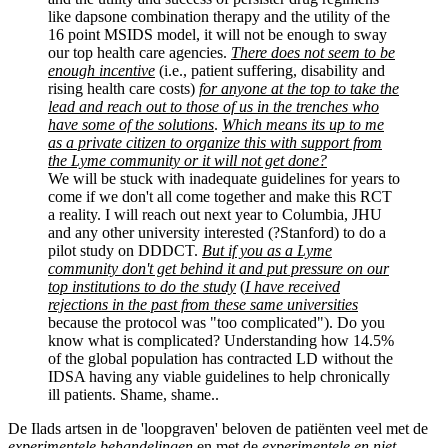
like dapsone combination therapy and the utility of the
16 point MSIDS model, it will not be enough to sway
our top health care agencies.
There does not seem to be
enough incentive
(i.e., patient suffering, disability and
rising health care costs)
for anyone at the top to take the
lead and reach out to those of us in the trenches who
have some of the solutions
.
Which means its up to me
as a private citizen to organize this with support from
the Lyme community or it will not get done?
We will be stuck with inadequate guidelines for years to
come if we don't all come together and make this RCT
a reality. I will reach out next year to Columbia, JHU
and any other university interested (?Stanford) to do a
pilot study on DDDCT.
But if you as a Lyme
community don't get behind it and put pressure on our
top institutions to do the study
(
I have received
rejections in the past from these same universities
because the protocol was "too complicated"). Do you
know what is complicated? Understanding how 14.5%
of the global population has contracted LD without the
IDSA having any viable guidelines to help chronically
ill patients. Shame, shame..
De Ilads artsen in de 'loopgraven' beloven de patiënten veel met de
experimentele behandelingen
en met de
experimentele en niet-