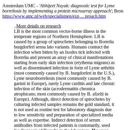
Amsterdam UMC -
'Abhijeet Nayak: diagnostic test for Lyme
borreliosis by implementing a protein microarray approach'
; Bron
https://www.amc.nl/web/specialismen/exp ... proach.htm
..
More details on research
LB is the most common vector-borne illness in the
temperate regions of Northern Hemisphere. LB is
caused by a group of spirochetes belonging to Borrelia
burgdorferi sensu lato variants. Humans contract the
infection when bitten by an Ixodes tick infected with
Borrelia and present an array of clinical manifestations
starting from early skin infection (erythema migrans) as
well as disseminated infection in form of Lyme arthritis
(most commonly caused by B. burgdorferi in the U.S.),
Lyme neuroborreliosis (most commonly caused by B.
garinii in Europe), rarely Lyme carditis and late chronic
infection of the skin (acrodermatitis chronica
atrophicans; most commonly caused by B. afzelii in
Europe). Although, direct detection of spirochetes by
culturing infected samples remains the gold standard, it
is not used as routine test for laboratory diagnosis due
to low sensitivity and preparation of specialized media
as well as expertise. Indirect detection of serum
antibodies from infected patients is customarily, used