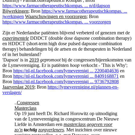
Duhrin)) - Farmacotherapeutisch Kompas ; Bron
https://www.farmacotherapeutischkompas. ... n/d/dapson
Bijwerkingen
; Bron
https://www.farmacotherapeutischkompas. ...
jwerkingen
Waarschuwingen en voorzorgen
; Bron
https://www.farmacotherapeutischkompas. ... voorzorgen
Zijn er Nederlandse patiënten blijvend verbeterd of genezen met de
experimentele
DDDCT (double dose dapsone combination therapy)
en HDDCT (short-term high dose pulsed dapsone combination
therapy) behandelingen bij de artsen en de therapeuten in Nederland
of in het buitenland?
'Dapson' is in
2019
gepromoot
bij de congressen/bijeenkomsten van
de Lymevereniging. Er is patiënten
hoop
verkocht - 'This is Why';
Bron
https://nl-nl.facebook.com/lymeverenigi ... 2200404636
en
Bron
https://nl-nl.facebook.com/lymeverenigi ... 8409168871
en
Bron
https://nl-nl.facebook.com/lymeverenigi ... 9736792808
Jaarverslag 2019
; Bron
https://lymevereniging.nl/plannen-en-
verslagen/
..
Congressen
Masterclass
Op 19 juni heeft Dr. Richard Horowitz op uitnodiging
van de Lymevereniging in congrescentrum De Nieuwe
Liefde in Amsterdam een
masterclass gegeven voor
zo’n
tachtig
zorgverleners
. Met inzichten over nieuwe