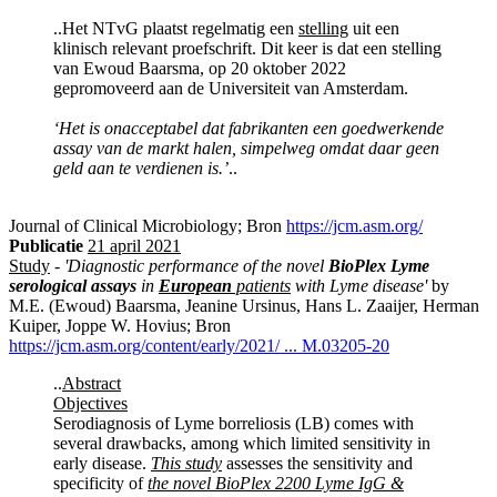
..Het NTvG plaatst regelmatig een
stelling
uit een
klinisch relevant proefschrift. Dit keer is dat een stelling
van Ewoud Baarsma, op 20 oktober 2022
gepromoveerd aan de Universiteit van Amsterdam.
‘Het is onacceptabel dat fabrikanten een goedwerkende
assay van de markt halen, simpelweg omdat daar geen
geld aan te verdienen is.’
..
Journal of Clinical Microbiology; Bron
https://jcm.asm.org/
Publicatie
21 april 2021
Study
-
'Diagnostic performance of the novel
BioPlex Lyme
serological assays
in
European
patients
with Lyme disease'
by
M.E. (Ewoud) Baarsma, Jeanine Ursinus, Hans L. Zaaijer, Herman
Kuiper, Joppe W. Hovius; Bron
https://jcm.asm.org/content/early/2021/ ... M.03205-20
..
Abstract
Objectives
Serodiagnosis of Lyme borreliosis (LB) comes with
several drawbacks, among which limited sensitivity in
early disease.
This study
assesses the sensitivity and
specificity of
the novel BioPlex 2200 Lyme IgG &