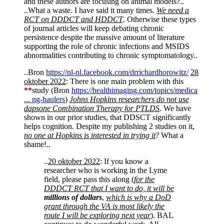
and these authors are focusing on animal models?..
..What a waste. I have said it many times.
We need a
RCT on DDDCT and HDDCT
. Otherwise these types
of journal articles will keep debating chronic
persistence despite the massive amount of literature
supporting the role of chronic infections and MSIDS
abnormalities contributing to chronic symptomatology..
..Bron
https://nl-nl.facebook.com/drrichardhorowitz/
28
oktober 2022
: There is one main problem with this
**
study (Bron
https://healthimaging.com/topics/medica
... ng-haulers
)
Johns Hopkins researchers do not use
dapsone Combination Therapy for PTLDS
. We have
shown in our prior studies, that DDSCT significantly
helps cognition. Despite my publishing 2 studies on it,
no one at Hopkins is interested in trying it
? What a
shame!..
..
20 oktober 2022
: If you know a
researcher who is working in the Lyme
field, please pass this along (
for the
DDDCT RCT that I want to do, it will be
millions of dollars
,
which is why a DoD
grant through the VA is most likely the
route I will be exploring next year
). BAL