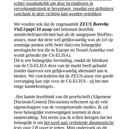
echter noodzakelijk om deze bevindingen in
vervolgonderzoek te bevestigen, voordat een definitieve
conclusie in deze richting kan worden getrokken
.
We vonden ook dat de zogenaamde
ZEUS Borrelia
VlsE1/pepC10 assay
niet helemaal dezelfde
sensitiviteit/specificiteit had als de aangepaste BioPlex-
assays, maar dat deze wel gelijkwaardig was als (of op
sommige punten zelfs beter dan) een belangrijke
serologische test die in Europe en Noord-Amerika veel
wordt gebruikt (de C6-ELISA).
Dit is een belangrijke bevinding, omdat de fabrikant
van de C6-ELISA deze van de markt heeft gehaald
zonder daarvoor een gelijkwaardig alternatief aan te
bieden. We concluderen dat de ZEUS-assay een goede
vervanging kan zijn voor de C6-ELISA - zij het met
enige kanttekeningen..
..Het laatste hoofdstuk van dit proefschrift (Algemene
Discussie/General Discussion) reflecteert op de vele
eigenschappen van de voorgenoemde studies. Ik zal
twee belangrijke overwegingen noemen in deze
samenvatting. Ten eerste zou ik willen betogen dat het
belangrijk is om
het werk aan verbeterde diagnostische
tests voor LB voort te zetten
. Mijn onderzoek op dit