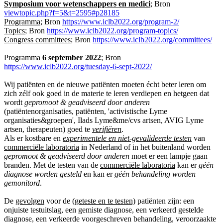
Symposium voor wetenschappers en medici
; Bron
viewtopic.php?f=5&t=2595#p28185
Programma
; Bron
https://www.iclb2022.org/program-2/
Topics
; Bron
https://www.iclb2022.org/program-topics/
Congress committees
; Bron
https://www.iclb2022.org/committees/
Programma
6 september 2022
; Bron
https://www.iclb2022.org/tuesday-6-sept-2022/
Wij patiënten en de nieuwe patiënten moeten écht beter leren om
zich zélf ook goed in de materie te leren verdiepen en hetgeen dat
wordt
gepromoot & geadviseerd door anderen
(patiëntenorganisaties, patiënten, 'activistische Lyme
organisaties&groepen', Ilads Lyme&me/cvs artsen, AVIG Lyme
artsen, therapeuten) goed te
verifiëren
.
Als er kostbare en
experimentele en niet-gevalideerde testen
van
commerciële laboratoria
in Nederland of in het buitenland worden
gepromoot & geadviseerd door anderen
moet er een lampje gaan
branden. Met de testen van de
commerciële laboratoria
kan er
géén
diagnose worden gesteld
en kan er
géén behandeling worden
gemonitord
.
De
gevolgen
voor de (
geteste en te testen)
patiënten zijn: een
onjuiste testuitslag, een gemiste diagnose, een verkeerd gestelde
diagnose, een verkeerde voorgeschreven behandeling, veroorzaakte