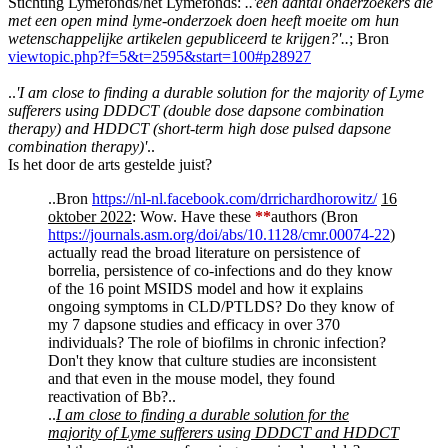
Stichting Lymefonds/het Lymefonds:
..'een aantal onderzoekers die
met een open mind lyme-onderzoek doen heeft moeite om hun
wetenschappelijke artikelen gepubliceerd te krijgen?'..
; Bron
viewtopic.php?f=5&t=2595&start=100#p28927
..
'I am close to finding a durable solution for the majority of Lyme
sufferers using DDDCT (double dose dapsone combination
therapy) and HDDCT (short-term high dose pulsed dapsone
combination therapy)'
..
Is het door de arts gestelde juist?
..Bron
https://nl-nl.facebook.com/drrichardhorowitz/
16
oktober 2022
: Wow. Have these
**
authors (Bron
https://journals.asm.org/doi/abs/10.1128/cmr.00074-22
)
actually read the broad literature on persistence of
borrelia, persistence of co-infections and do they know
of the 16 point MSIDS model and how it explains
ongoing symptoms in CLD/PTLDS? Do they know of
my 7 dapsone studies and efficacy in over 370
individuals? The role of biofilms in chronic infection?
Don't they know that culture studies are inconsistent
and that even in the mouse model, they found
reactivation of Bb?..
..
I am close to finding a durable solution for the
majority of Lyme sufferers using DDDCT and HDDCT