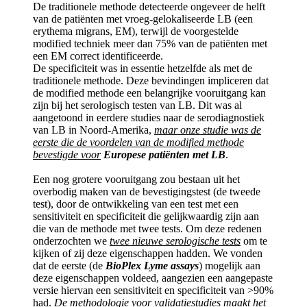
De traditionele methode detecteerde ongeveer de helft
van de patiënten met vroeg-gelokaliseerde LB (een
erythema migrans, EM), terwijl de voorgestelde
modified techniek meer dan 75% van de patiënten met
een EM correct identificeerde.
De specificiteit was in essentie hetzelfde als met de
traditionele methode. Deze bevindingen impliceren dat
de modified methode een belangrijke vooruitgang kan
zijn bij het serologisch testen van LB. Dit was al
aangetoond in eerdere studies naar de serodiagnostiek
van LB in Noord-Amerika,
maar onze studie was de
eerste die de voordelen van de modified methode
bevestigde voor
Europese patiënten met LB
.
Een nog grotere vooruitgang zou bestaan uit het
overbodig maken van de bevestigingstest (de tweede
test), door de ontwikkeling van een test met een
sensitiviteit en specificiteit die gelijkwaardig zijn aan
die van de methode met twee tests. Om deze redenen
onderzochten we
twee nieuwe serologische tests
om te
kijken of zij deze eigenschappen hadden. We vonden
dat de eerste (de
BioPlex Lyme assays
) mogelijk aan
deze eigenschappen voldeed, aangezien een aangepaste
versie hiervan een sensitiviteit en specificiteit van >90%
had.
De methodologie voor validatiestudies maakt het