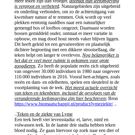
meer teken zijn dan vroeger,
doordat hun leefomgeving
is vergroot en verbeterd
. Natuurgebieden zijn uitgebreid
en onderling verbonden, om zo de achteruitgang van
kwetsbare natuur af te remmen. Ook wordt op veel
plekken eentonig naaldbos naar een natuurlijker
gemengd bos of loofbos omgezet. Daarnaast worden
bossen gemiddeld ouder, ontstaat er meer variatie in
opbouw, en mag dood hout steeds vaker blijven liggen.
Dit heeft geleid tot een gevarieerdere en plaatselijk
dichtere begroeiing met een dikkere strooisellaag, die
teken helpt om langer te overleven.
Nog belangrijker is
het dat er veel meer ruimte is gekomen voor grote
zoogdieren
. Zo heeft de populatie reeën zich uitgebreid
van ongeveer 30.000 individuen in 1980 naar ongeveer
110.000 individuen in 2016. Vooral hert-achtigen, zoals
reeën en dam- en edelherten, spelen een sleutelrol in de
voortplanting van de teek.
Het meest actuele overzicht
van teken en tekenbeten, inclusief de gevolgen van de
veranderende leefomgeving zijn hier beschreven
; Bron
https://www.biomaatschappij.nl/product/lymeziekte/
..
..
Teken en de ziekte van Lyme
Een teek heeft vier levensstadia: ei, larve, nimf en
volwassen teek. In de laatste drie stadia hebben teken
bloed nodig. Ze gaan hiervoor op zoek naar een dier of