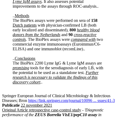
Lyme IgM assays
. It also assesses potential
improvements to the assays through ROC-analysis..
..
Methods
The BioPlex assays were performed on sera of
158
Dutch patients
with physician-confirmed LB (both
early localized and disseminated),
800
healthy blood
donors from the Netherlands
and
90
cross-reactive
controls
. The BioPlex assays were
compared with
two
commercial enzyme immunoassays (Euroimmun/C6-
ELISA) and one immunoblot (recomLine)..
..
Conclusions
The BioPlex 2200 Lyme IgG & Lyme IgM assays are
promising
tools for the serodiagnosis of early LB, with
the potential to be used as a standalone test.
Further
research is necessary to validate the findings of this
discovery cohort
..
Springer European Journal of Clinical Microbiology & Infectious
Diseases; Bron
https://link.springer.com/journal/10096 ... ssues/41-3
Publicatie
22 november 2021
Original Article retrospective case-control study
-
'Diagnostic
performance of the
ZEUS Borrelia VlsE1/pepC10 assay
in