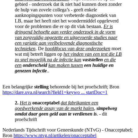
gebied - onderzoek dat ik niet had kunnen doen zonder
de hulp van zovele collega’s - geeft enkele
aanknopingspunten voor verbeterde diagnostiek van
LB, maar het heeft niet het wondermiddel opgeleverd
voor de problemen die er op dit vlak bestaan.
Er is
dringend behoefte aan verder onderzoek in de vorm
van zorgvuldig opgezette en uitgevoerde studies naar
een variatie aan veelbelovende diagnostische
technieken
. De
hoofdfocus van deze onderzoeken
moet
wat mij betreft liggen op
het vinden van een test die LB
zo snel mogelijk na de infectie kan
vaststellen
en die
een
onderscheid
kan maken tussen
een huidige en
genezen infectie
..
Een belangrijke
stelling
behorende bij het proefschrift; Bron
https://dare.uva.nl/search?field1=keywo ... startDoc=1
2.
Het is
onacceptabel
dat fabrikanten een
goedwerkende assay van de markt halen
,
simpelweg
omdat daar geen geld aan te verdienen is
. - dit
proefschrift
Nederlands Tijdschrift voor Geneeskunde (NTvG) - Onacceptabel;
Bron
https://www.ntvg.nl/artikelen/onacceptabel