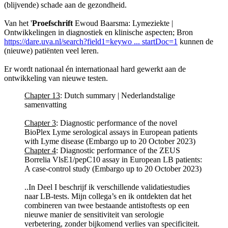
(blijvende) schade aan de gezondheid.
Van het '
Proefschrift
Ewoud Baarsma: Lymeziekte |
Ontwikkelingen in diagnostiek en klinische aspecten; Bron
https://dare.uva.nl/search?field1=keywo ... startDoc=1
kunnen de
(nieuwe) patiënten veel leren.
Er wordt nationaal én internationaal hard gewerkt aan de
ontwikkeling van nieuwe testen.
Chapter 13
: Dutch summary | Nederlandstalige
samenvatting
Chapter 3
: Diagnostic performance of the novel
BioPlex Lyme serological assays in European patients
with Lyme disease (Embargo up to 20 October 2023)
Chapter 4
: Diagnostic performance of the ZEUS
Borrelia VlsE1/pepC10 assay in European LB patients:
A case-control study (Embargo up to 20 October 2023)
..In Deel I beschrijf ik verschillende validatiestudies
naar LB-tests. Mijn collega’s en ik ontdekten dat het
combineren van twee bestaande antistoftests op een
nieuwe manier de sensitiviteit van serologie
verbetering, zonder bijkomend verlies van specificiteit.