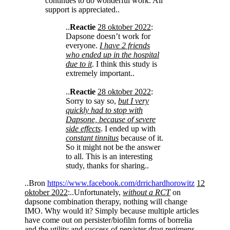
continues to do wonderful work. All
support is appreciated..
..
Reactie
28 oktober 2022
:
Dapsone doesn’t work for
everyone.
I have 2 friends
who ended up in the hospital
due to it
. I think this study is
extremely important..
..
Reactie
28 oktober 2022
:
Sorry to say so,
but I very
quickly had to stop with
Dapsone, because of severe
side effects
. I ended up with
constant tinnitus
because of it.
So it might not be the answer
to all. This is an interesting
study, thanks for sharing..
..Bron
https://www.facebook.com/drrichardhorowitz
12
oktober 2022
:..Unfortunately,
without a RCT
on
dapsone combination therapy, nothing will change
IMO. Why would it? Simply because multiple articles
have come out on persister/biofilm forms of borrelia
and the utility and success of persister drug regimens