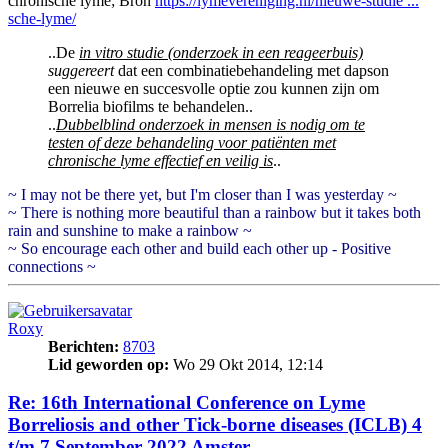
chronische lyme; Bron
https://lymevereniging.nl/nieuwe-studie ...
sche-lyme/
..De
in vitro studie (onderzoek in een reageerbuis)
suggereert
dat een combinatiebehandeling met dapson
een nieuwe en succesvolle optie zou kunnen zijn om
Borrelia biofilms te behandelen..
..
Dubbelblind onderzoek in mensen is nodig om te
testen of deze behandeling voor patiënten met
chronische lyme effectief en veilig is
..
~ I may not be there yet, but I'm closer than I was yesterday ~
~ There is nothing more beautiful than a rainbow but it takes both
rain and sunshine to make a rainbow ~
~ So encourage each other and build each other up - Positive
connections ~
Roxy
Berichten:
8703
Lid geworden op:
Wo 29 Okt 2014, 12:14
Re: 16th International Conference on Lyme
Borreliosis and other Tick-borne diseases (ICLB) 4
t/m 7 September 2022 Amster